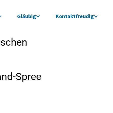
Gläubig
Kontaktfreudig
ischen
and-Spree