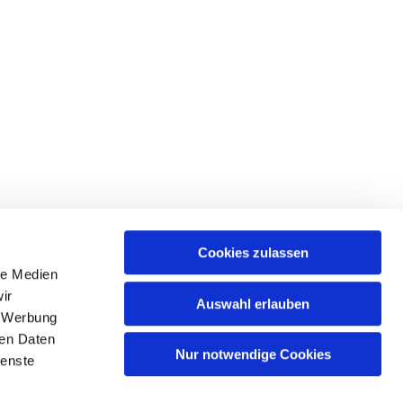
Cookies zulassen
le Medien
ir
Auswahl erlauben
, Werbung
Spree
ren Daten
Nur notwendige Cookies
ienste