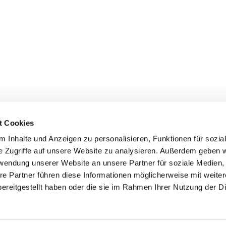
t Cookies
 Inhalte und Anzeigen zu personalisieren, Funktionen für sozia
e Zugriffe auf unsere Website zu analysieren. Außerdem geben w
rwendung unserer Website an unsere Partner für soziale Medien
ei St. Maria Magdalena Oderland-
re Partner führen diese Informationen möglicherweise mit weite
ereitgestellt haben oder die sie im Rahmen Ihrer Nutzung der D
Impressum
Datenschutzerklärung
ChurchDesk-Login