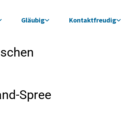
Gläubig
Kontaktfreudig
ischen
and-Spree