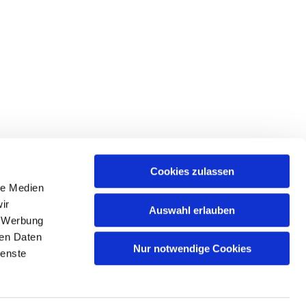
Cookies zulassen
le Medien
ir
Auswahl erlauben
, Werbung
Spree
ren Daten
Nur notwendige Cookies
ienste