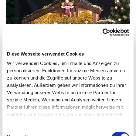
Diese Webseite verwendet Cookies
© Pearl
Wir verwenden Cookies, um Inhalte und Anzeigen zu
personalisieren, Funktionen für soziale Medien anbieten
zu können und die Zugriffe auf unsere Website zu
analysieren. Außerdem geben wir Informationen zu Ihrer
Freitag, 25. Dezember 2026, 09:00
Verwendung unserer Website an unsere Partner für
Uhr
soziale Medien, Werbung und Analysen weiter. Unsere
Partner führen diese Informationen möglicherweise mit
weiteren Daten zusammen, die Sie ihnen bereitgestellt
haben oder die sie im Rahmen Ihrer Nutzung der Dienste
gesammelt haben.
Einwilligungsauswahl