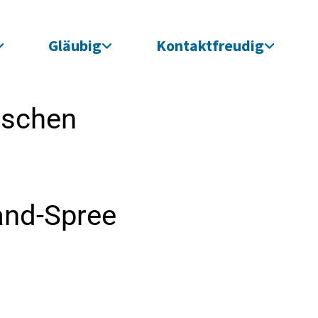
Gläubig
Kontaktfreudig
ischen
and-Spree