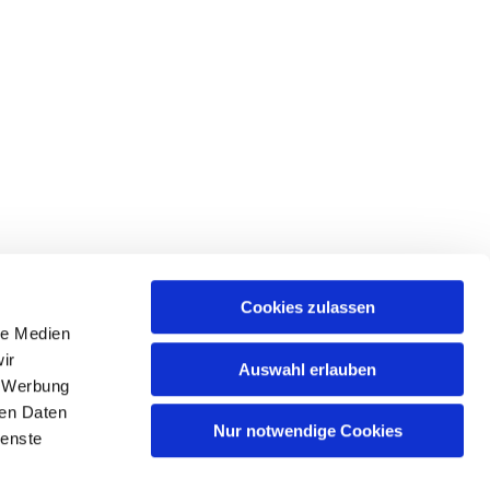
Cookies zulassen
le Medien
ir
Auswahl erlauben
, Werbung
Spree
ren Daten
Nur notwendige Cookies
ienste