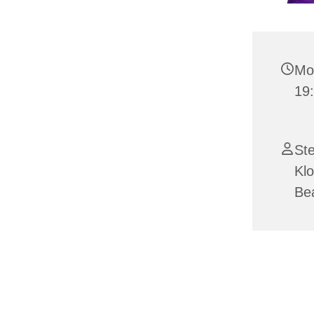
Mon
19
Ste
Klo
Bea