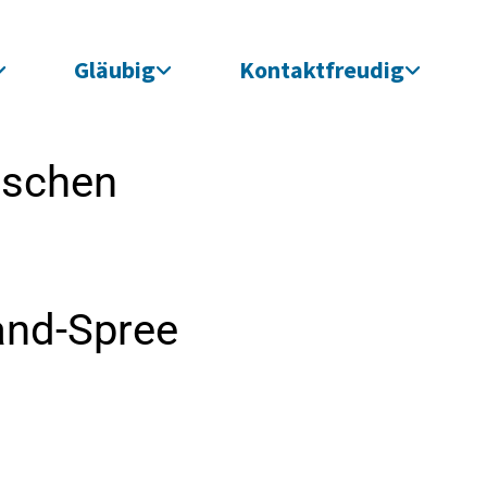
Gläubig
Kontaktfreudig
ischen
and-Spree