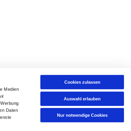
Cookies zulassen
le Medien
ir
Auswahl erlauben
, Werbung
Spree
ren Daten
Nur notwendige Cookies
ienste