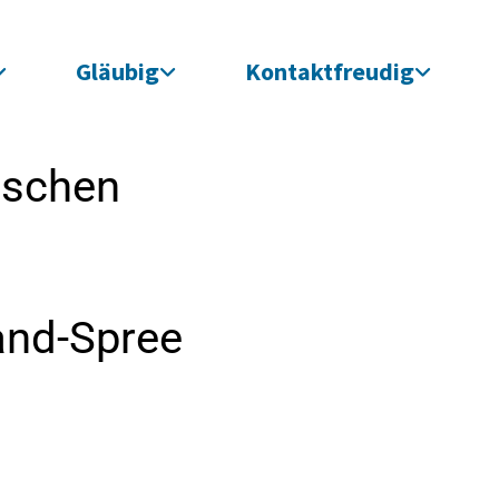
Gläubig
Kontaktfreudig
ischen
and-Spree