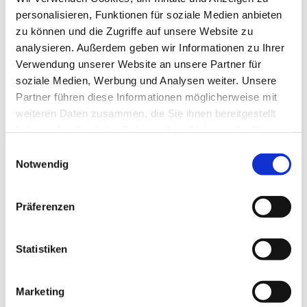
Russlands. Wir stehen weiter an der Seite der
personalisieren, Funktionen für soziale Medien anbieten
Ukraine! Wir wollen uns nicht abfinden mit dem Krieg
zu können und die Zugriffe auf unsere Website zu
Russlands gegen die Ukraine! Wir werden nicht
analysieren. Außerdem geben wir Informationen zu Ihrer
schweigen, nicht die Grausamkeiten vergessen,
Verwendung unserer Website an unsere Partner für
nicht aufhören, um die Opfer zu klagen. Die Ukraine
soziale Medien, Werbung und Analysen weiter. Unsere
hat nicht das Privileg, auf eine Regierungsbildung in
Partner führen diese Informationen möglicherweise mit
Deutschland zu warten - sie ist jetzt gezwungen,
weiteren Daten zusammen, die Sie ihnen bereitgestellt
weiterzukämpfen. Und wir müssen sie weiter
haben oder die sie im Rahmen Ihrer Nutzung der Dienste
unterstützen, wenn die Trump-Administration
gesammelt haben.
Einwilligungsauswahl
russische Narrative übernimmt, mehr als je zuvor.
Notwendig
Aus einem geplanten Gottesdienst, einer Demo und
einer Zusammenkunft vieler wurde ein super
gelungenes Gesamtpacket-
Präferenzen
Danke allen, die gekommen sind, danke allen, die
unterstützt haben!
Statistiken
Marketing