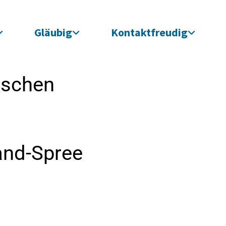
Gläubig
Kontaktfreudig
ischen
and-Spree