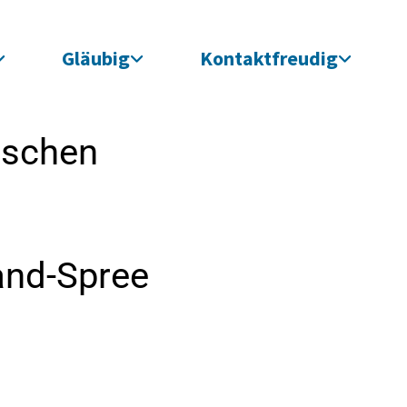
Gläubig
Kontaktfreudig
ischen
and-Spree