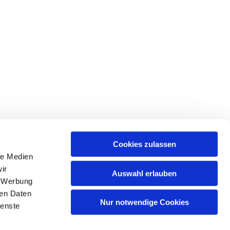
Cookies zulassen
le Medien
ir
Auswahl erlauben
, Werbung
Spree
ren Daten
Nur notwendige Cookies
ienste