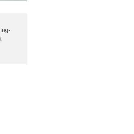
ing-
t