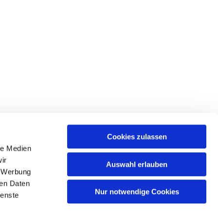
Cookies zulassen
le Medien
ir
Auswahl erlauben
, Werbung
Spree
ren Daten
Nur notwendige Cookies
ienste