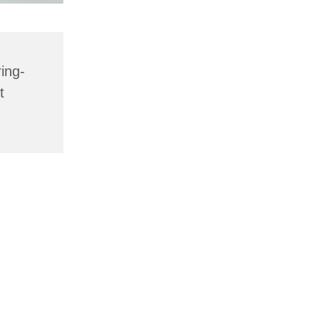
ing-
t