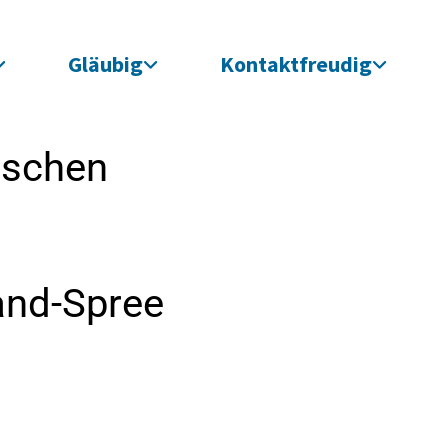
Gläubig
Kontaktfreudig
ischen
and-Spree