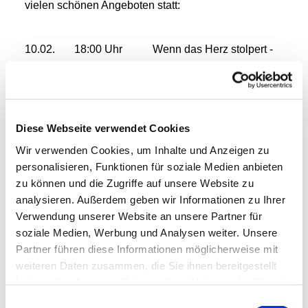
vielen schönen Angeboten statt:
10.02. 18:00 Uhr Wenn das Herz stolpert -
ein Leitfaden für Betroffene mit Dr. Elisabeth Ehrlich
Vortrag und Austausch zum Thema
Herzrhythmusstörungen
11.02. 19:00 Uhr Oasengruppe für Frauen
Diese Webseite verwendet Cookies
"Unsere Herzensanliegen"
Wir verwenden Cookies, um Inhalte und Anzeigen zu
personalisieren, Funktionen für soziale Medien anbieten
12.02. 8-16 Uhr Erste Hilfe - Kurs
zu können und die Zugriffe auf unsere Website zu
Johanniter (nur mit Anmeldung)
analysieren. Außerdem geben wir Informationen zu Ihrer
18:00 Uhr Kommunikation mit Herz mit
Verwendung unserer Website an unsere Partner für
www.flausenzauberei.de
soziale Medien, Werbung und Analysen weiter. Unsere
13.02. 15:30 Uhr Verschenken mit Herz-
Partner führen diese Informationen möglicherweise mit
Kleider-Tausch-Verschenkeparty - Anmeldung
weiteren Daten zusammen, die Sie ihnen bereitgestellt
Tauschtisch unter 0174-6514130
haben oder die sie im Rahmen Ihrer Nutzung der Dienste
gesammelt haben.
Einwilligungsauswahl
19:00 Uhr Themenabend: "Die Bibel