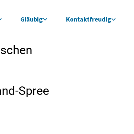
Gläubig
Kontaktfreudig
ischen
and-Spree