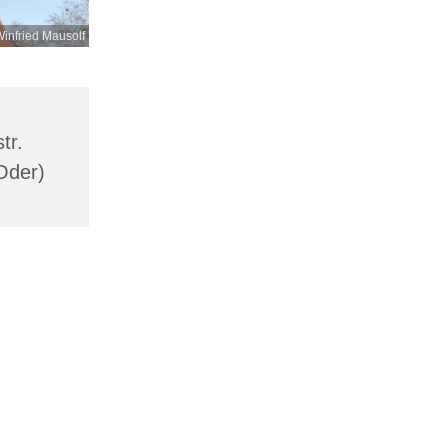
infried Mausolf
tr.
Oder)