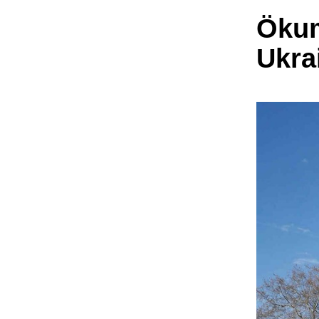
Ökum
Ukra