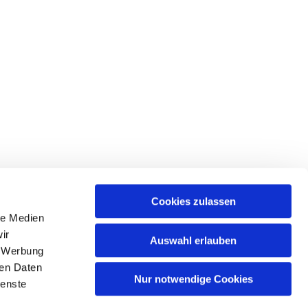
Cookies zulassen
le Medien
ir
Auswahl erlauben
, Werbung
Spree
ren Daten
Nur notwendige Cookies
ienste