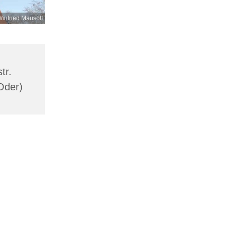
infried Mausolf
tr.
Oder)