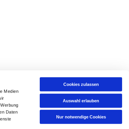
Cookies zulassen
le Medien
ir
Auswahl erlauben
, Werbung
Spree
ren Daten
Nur notwendige Cookies
ienste