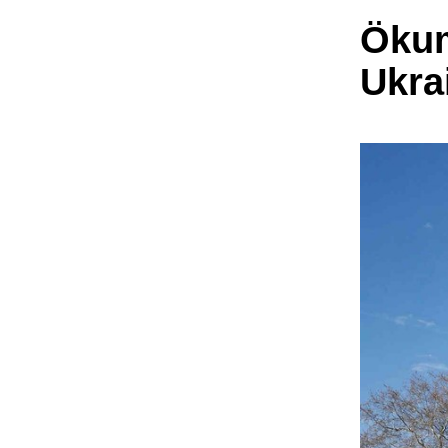
Ökum
Ukra