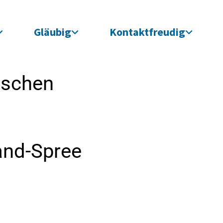
Gläubig
Kontaktfreudig
ischen
and-Spree