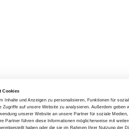
t Cookies
 Inhalte und Anzeigen zu personalisieren, Funktionen für sozia
e Zugriffe auf unsere Website zu analysieren. Außerdem geben w
rwendung unserer Website an unsere Partner für soziale Medien
ei St. Maria Magdalena Oderland-
re Partner führen diese Informationen möglicherweise mit weite
ereitgestellt haben oder die sie im Rahmen Ihrer Nutzung der D