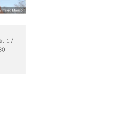
infried Mausolf
r. 1 /
30