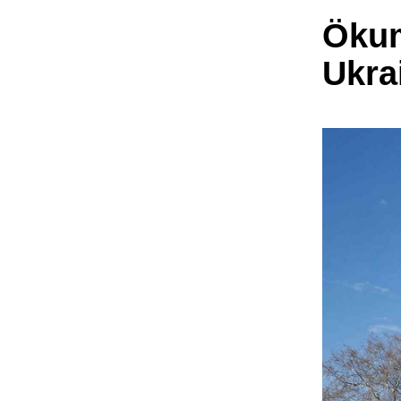
Ökum
Ukra