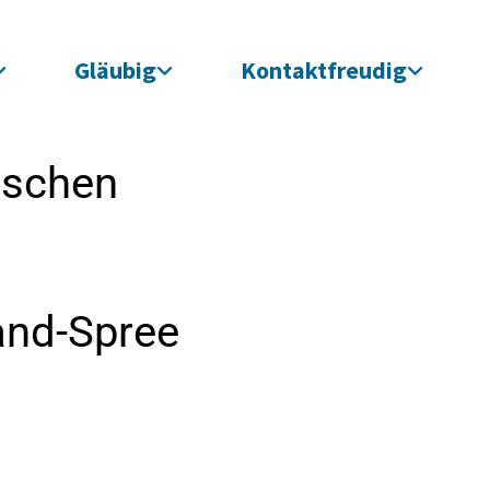
Gläubig
Kontaktfreudig
ischen
and-Spree