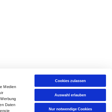
Cookies zulassen
le Medien
ir
Auswahl erlauben
, Werbung
Spree
ren Daten
Nur notwendige Cookies
ienste