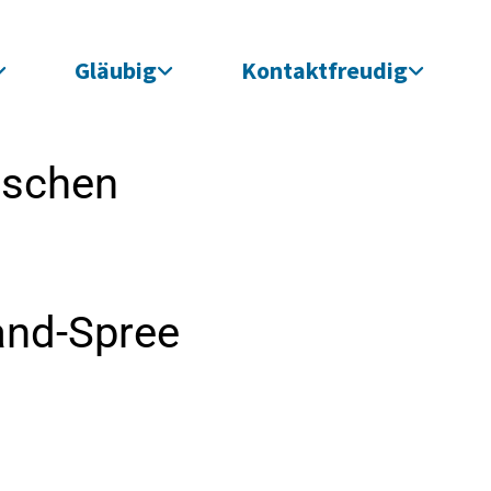
Gläubig
Kontaktfreudig
ischen
and-Spree