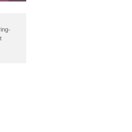
ing-
t