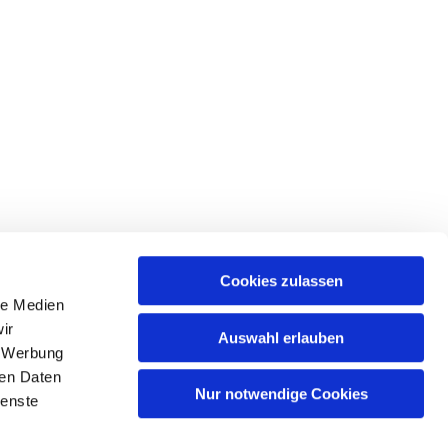
Cookies zulassen
le Medien
ir
Auswahl erlauben
, Werbung
Spree
ren Daten
Nur notwendige Cookies
ienste