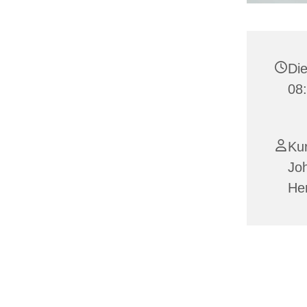
Die
08
Ku
Joh
He