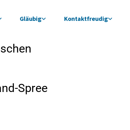
Gläubig
Kontaktfreudig
ischen
and-Spree