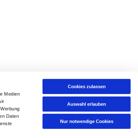
Cookies zulassen
le Medien
ir
Auswahl erlauben
, Werbung
Spree
ren Daten
Nur notwendige Cookies
ienste