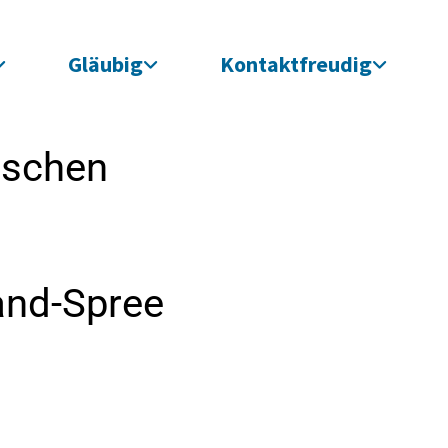
Gläubig
Kontaktfreudig
ischen
and-Spree