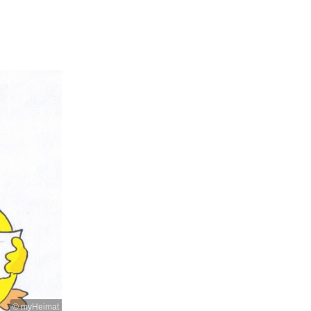
© myHeimat